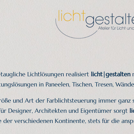
Zum
Inhalt
springen
augliche Lichtlösungen realisiert
licht|gestalten
m
tungslösungen in Paneelen, Tischen, Tresen, Wän
röße und Art der Farblichtsteuerung immer ganz s
 für Designer, Architekten und Eigentümer sorgt
l
der verschiedenen Kontinente, stets für die ansp